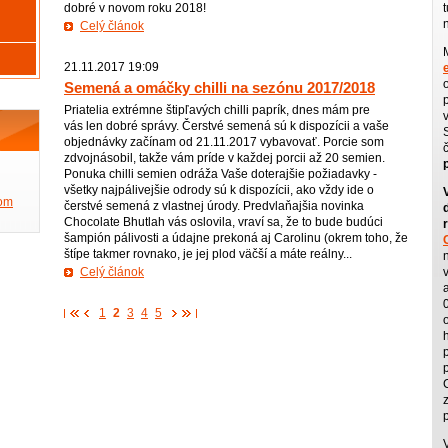
dobré v novom roku 2018!
Celý článok
21.11.2017 19:09
Semená a omáčky chilli na sezónu 2017/2018
Priatelia extrémne štipľavých chilli paprík, dnes mám pre
vás len dobré správy. Čerstvé semená sú k dispozícii a vaše
objednávky začínam od 21.11.2017 vybavovať. Porcie som
zdvojnásobil, takže vám príde v každej porcii až 20 semien.
Ponuka chilli semien odráža Vaše doterajšie požiadavky -
všetky najpálivejšie odrody sú k dispozícii, ako vždy ide o
om
čerstvé semená z vlastnej úrody. Predvlaňajšia novinka
Chocolate Bhutlah vás oslovila, vraví sa, že to bude budúci
šampión pálivosti a údajne prekoná aj Carolinu (okrem toho, že
štípe takmer rovnako, je jej plod väčší a máte reálny...
Celý článok
1
2
3
4
5