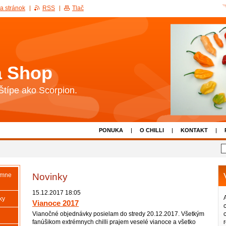
a stránok
RSS
Tlač
 Shop
Štípe ako Scorpion.
PONUKA
O CHILLI
KONTAKT
Novinky
rémne
15.12.2017 18:05
ky
Vianoce 2017
Vianočné objednávky posielam do stredy 20.12.2017. Všetkým
fanúšikom extrémnych chilli prajem veselé vianoce a všetko