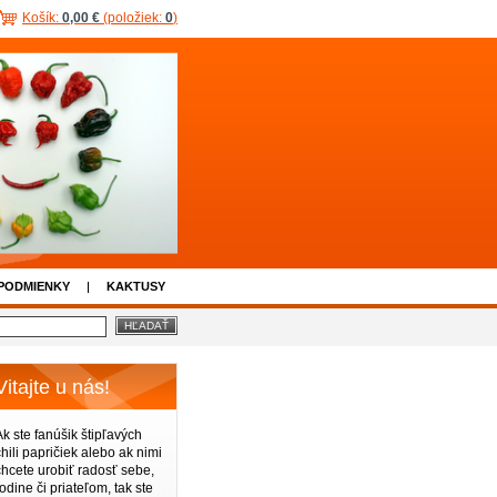
Košík:
0,00 €
(položiek:
0
)
PODMIENKY
KAKTUSY
Vitajte u nás!
Ak ste fanúšik štipľavých
chili papričiek alebo ak nimi
chcete urobiť radosť sebe,
rodine či priateľom, tak ste