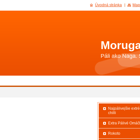
Úvodná stránka
Map
Moruga
Páli ako Naga. 
Najpálivejšie ext
chilli
Extra Pálivé Omáč
Rokoto