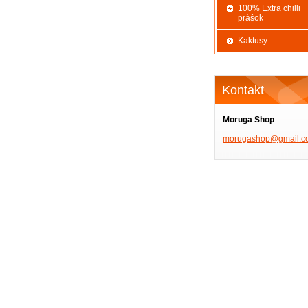
100% Extra chilli
prášok
Kaktusy
Kontakt
Moruga Shop
morugash
op@gmail
.c