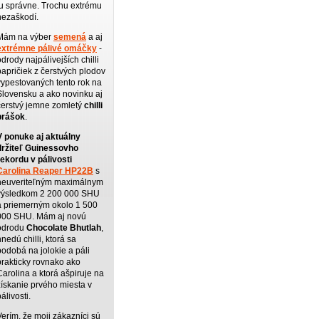
tu správne. Trochu extrému
nezaškodí.
Mám na výber
semená
a aj
extrémne pálivé omáčky
-
odrody najpálivejších chilli
papričiek z čerstvých plodov
vypestovaných tento rok na
Slovensku a ako novinku aj
čerstvý jemne zomletý
chilli
prášok
.
V ponuke aj aktuálny
držiteľ Guinessovho
rekordu v pálivosti
Carolina Reaper HP22B
s
neuveriteľným maximálnym
výsledkom 2 200 000 SHU
a priemerným okolo 1 500
000 SHU. Mám aj novú
odrodu
Chocolate Bhutlah
,
hnedú chilli, ktorá sa
podobá na jolokie a páli
prakticky rovnako ako
Carolina a ktorá ašpiruje na
získanie prvého miesta v
pálivosti.
Verím, že moji zákazníci sú