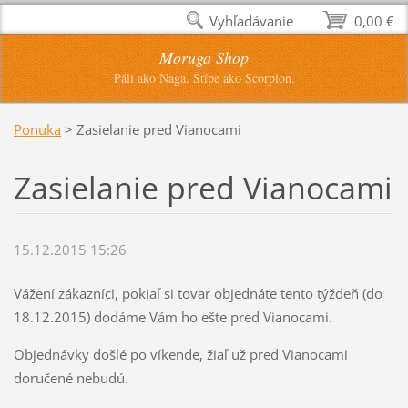
Vyhľadávanie
0,00 €
Moruga Shop
Páli ako Naga. Štípe ako Scorpion.
Ponuka
>
Zasielanie pred Vianocami
Zasielanie pred Vianocami
15.12.2015 15:26
Vážení zákazníci, pokiaľ si tovar objednáte tento týždeň (do
18.12.2015) dodáme Vám ho ešte pred Vianocami.
Objednávky došlé po víkende, žiaľ už pred Vianocami
doručené nebudú.