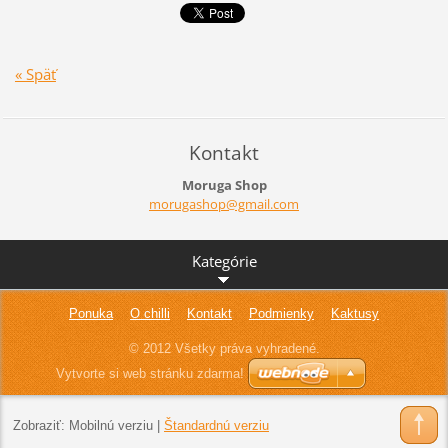
« Späť
Kontakt
Moruga Shop
morugash
op@gmail
.com
Kategórie
Ponuka
O chilli
Kontakt
Podmienky
Kaktusy
© 2012 Všetky práva vyhradené.
Vytvorte si web stránku zdarma!
Zobraziť:
Mobilnú verziu
|
Štandardnú verziu